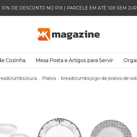
10% DE DESCONTO NO PIX | PARCELE EM ATÉ 10X SEM JU
 de Cozinha
Mesa Posta e Artigos para Servir
Orga
readcrumbs.louca
.
Pratos
.
breadcrumbs.jogo-de-pratos-de-so