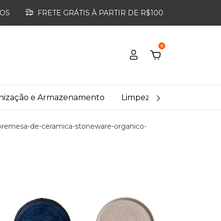
ROS
FRETE GRÁTIS À PARTIR DE R$100
0
nização e Armazenamento
Limpeza Doméstica
bremesa-de-ceramica-stoneware-organico-