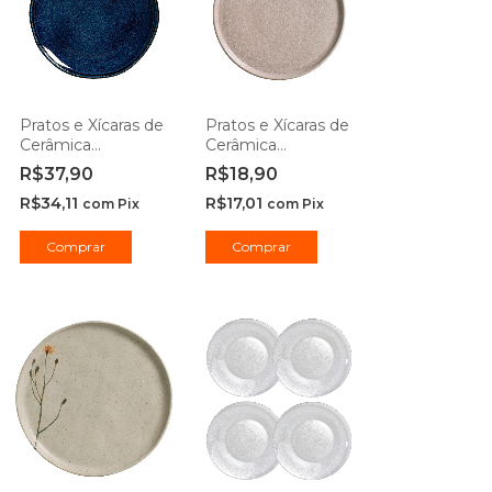
Pratos e Xícaras de
Pratos e Xícaras de
Cerâmica
Cerâmica
Stoneware Happy
Stoneware Sandy -
R$37,90
R$18,90
- Porto Brasil
Porto Brasil
R$34,11
R$17,01
com
Pix
com
Pix
Comprar
Comprar