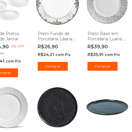
de Pratos
Prato Fundo de
Prato Raso em
de Jantar
Porcelana Liliana
Porcelana Luana -
za Opaline
20,4cm - Hauskraft
Hauskraft
4,90
-
6
%
OFF
R$26,90
R$39,90
cm - Rojemac
90
R$24,21
R$35,91
sional
com
Pix
com
Pix
,41
com
Pix
mprar