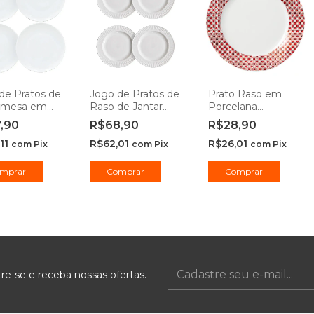
de Pratos de
Jogo de Pratos de
Prato Raso em
emesa em
Raso de Jantar
Porcelana
ne - Hauskraft
Planet em Opaline
Fernanda 1 peça -
7,90
R$68,90
R$28,90
25cm - Lehaví
Hauskraft
11
R$62,01
R$26,01
com
Pix
com
Pix
com
Pix
mprar
Comprar
re-se e receba nossas ofertas.