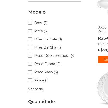
Modelo
Bowl (1)
Jogo 
Pires (3)
Raso 
Essen
R$6
Pires De Café (1)
25,5 
R$68,
Profis
Pires De Chá (1)
R$58
Prato De Sobremesa (3)
Co
Prato Fundo (2)
Prato Raso (3)
Xícara (1)
Ver mais
Quantidade