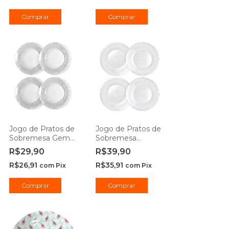
Profissional
Profissional
Comprar
Comprar
Jogo de Pratos de
Jogo de Pratos de
Sobremesa Gema
Sobremesa
Plus de Vidro 19cm
Forjado de Vidro
R$29,90
R$39,90
- Durax
18cm - Durax
R$26,91
R$35,91
com
Pix
com
Pix
Comprar
Comprar