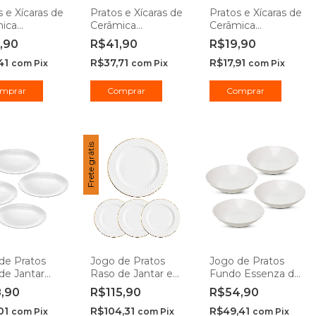
s e Xícaras de
Pratos e Xícaras de
Pratos e Xícaras de
ica
Cerâmica
Cerâmica
eware
Stoneware Dove -
Stoneware
,90
R$41,90
R$19,90
eine - Porto
Porto Brasil
Oceano - Porto
41
R$37,71
R$17,91
Brasil
com
Pix
com
Pix
com
Pix
mprar
Comprar
Comprar
Frete grátis
de Pratos
Jogo de Pratos
Jogo de Pratos
de Jantar
Raso de Jantar em
Fundo Essenza de
za Opaline
Opaline Divine Fio
Jantar em Opaline
8,90
R$115,90
R$54,90
 - Rojemac
de Ouro 27cm -
20 cm - Rojemac
01
R$104,31
R$49,41
sional
Hauskraft
Profissional
com
Pix
com
Pix
com
Pix