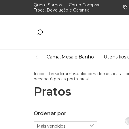
Quem Somos
Como Comprar
Troca, Devolução e Garantia
Cama, Mesa e Banho
Utensílios
Início
.
breadcrumbs.utilidades-domesticas
.
b
oceano-6-pecas-porto-brasil
Pratos
Ordenar por