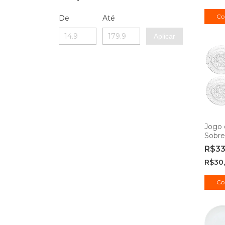
Co
De
Até
Aplicar
Jogo 
Sobr
em Vi
R$3
Hausk
R$30
Co