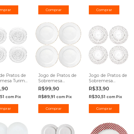
mprar
Comprar
Comprar
de Pratos de
Jogo de Pratos de
Jogo de Pratos de
emesa Turim
Sobremesa
Sobremesa
dro 17,5cm -
Porcelana Royal
Império em Vidro
3,90
R$99,90
R$33,90
raft
Branco Fio de
18cm - Hauskraft
,51
R$89,91
R$30,51
Ouro 20cm -
com
Pix
com
Pix
com
Pix
Hauskraft
mprar
Comprar
Comprar