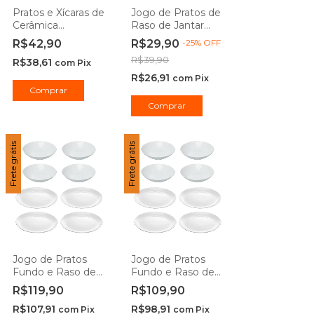
Pratos e Xícaras de
Jogo de Pratos de
Cerâmica
Raso de Jantar
Stoneware
Forjado de Vidro
R$42,90
R$29,90
-
25
%
OFF
Campestre - Porto
22cm - Durax
R$39,90
R$38,61
Brasil
com
Pix
R$26,91
com
Pix
Comprar
Comprar
Frete grátis
Frete grátis
Jogo de Pratos
Jogo de Pratos
Fundo e Raso de
Fundo e Raso de
Jantar Essenza
Jantar Essenza
R$119,90
R$109,90
Opaline 20cm e
Opaline 20cm e
R$107,91
R$98,91
27cm - Rojemac
25cm - Rojemac
com
Pix
com
Pix