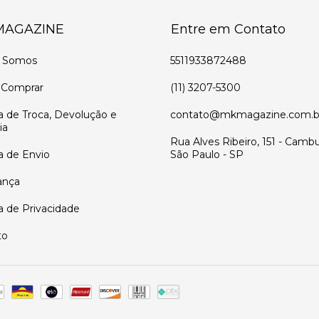
MAGAZINE
Entre em Contato
 Somos
5511933872488
Comprar
(11) 3207-5300
ca de Troca, Devolução e
contato@mkmagazine.com.b
ia
Rua Alves Ribeiro, 151 - Cambu
ca de Envio
São Paulo - SP
ança
ca de Privacidade
to