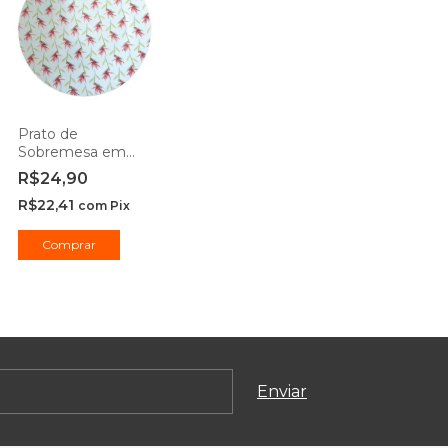
Prato de
Sobremesa em
Porcelana Paraíso 1
R$24,90
Peça -
R$22,41
Casambiente
com
Pix