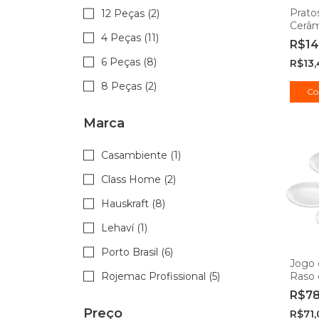
Prato
12 Peças (2)
Cerâm
4 Peças (11)
Ston
R$14
Madel
6 Peças (8)
R$13,
Brasil
8 Peças (2)
Co
Marca
Casambiente (1)
Class Home (2)
Hauskraft (8)
Lehaví (1)
Porto Brasil (6)
Jogo 
Rojemac Profissional (5)
Raso 
Essen
R$7
27 cm
Preço
R$71,
Profis