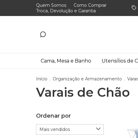
Quem Somos
Como Comprar
Troca, Devolução e Garantia
Cama, Mesa e Banho
Utensílios de 
Início
.
Organização e Armazenamento
.
Vara
Varais de Chão
Ordenar por