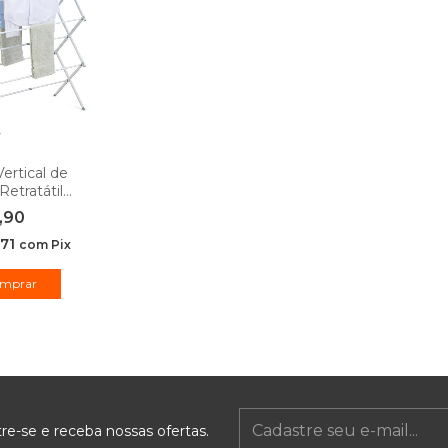
Vertical de
Retratátil
o -
,90
rmaid
,71
com
Pix
re-se e receba nossas ofertas.