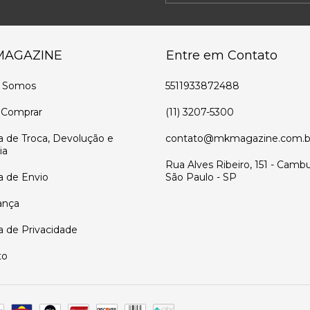
MAGAZINE
Entre em Contato
 Somos
5511933872488
Comprar
(11) 3207-5300
ca de Troca, Devolução e
contato@mkmagazine.com.b
ia
Rua Alves Ribeiro, 151 - Cambu
ca de Envio
São Paulo - SP
ança
ca de Privacidade
to