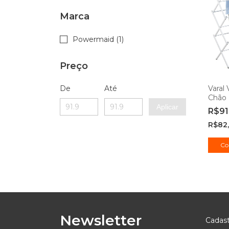
Marca
Powermaid (1)
Preço
De
Até
Varal 
Chão 
Branc
Aplicar
R$91
Powe
R$82
Newsletter
Cadast