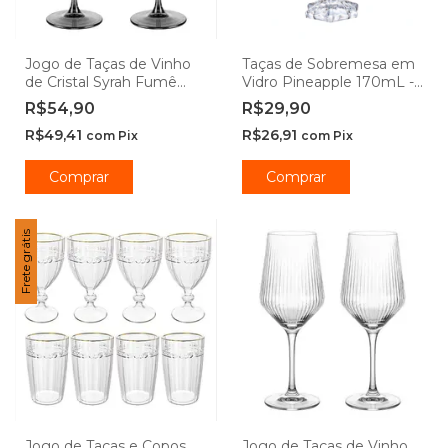
Jogo de Taças de Vinho
Taças de Sobremesa em
de Cristal Syrah Fumê
Vidro Pineapple 170mL -
510mL - Lehaví
Hauskraft
R$54,90
R$29,90
R$49,41
R$26,91
com
Pix
com
Pix
Comprar
Comprar
Frete grátis
Jogo de Taças e Copos
Jogo de Taças de Vinho