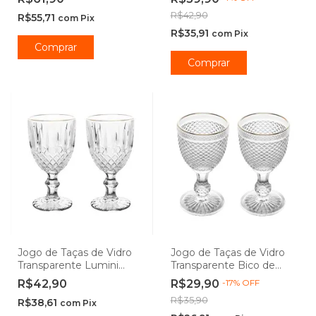
Lar
R$42,90
R$55,71
com
Pix
R$35,91
com
Pix
Comprar
Comprar
Jogo de Taças de Vidro
Jogo de Taças de Vidro
Transparente Lumini
Transparente Bico de
Greek Fio de Ouro 320ml
Jaca Fio de Ouro 300ml -
R$42,90
R$29,90
-
17
%
OFF
- Wolf
Wolff
R$35,90
R$38,61
com
Pix