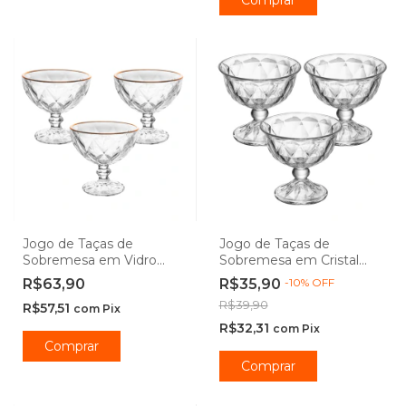
Comprar
Jogo de Taças de
Jogo de Taças de
Sobremesa em Vidro
Sobremesa em Cristal
Diamond Fio de Ouro
Diamond 180mL - Lyor
R$63,90
R$35,90
-
10
%
OFF
250mL - Lyor
R$39,90
R$57,51
com
Pix
R$32,31
com
Pix
Comprar
Comprar