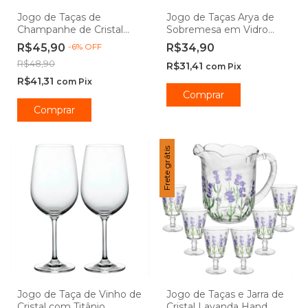
Jogo de Taças de
Jogo de Taças Arya de
Champanhe de Cristal
Sobremesa em Vidro
Bohemia Gastro Colibri
200mL - Hauskraft
R$45,90
-
6
%
OFF
R$34,90
R$48,90
R$31,41
com
Pix
R$41,31
com
Pix
Comprar
Comprar
Frete grátis
Jogo de Taça de Vinho de
Jogo de Taças e Jarra de
Cristal com Titânio
Cristal Lavanda Hand