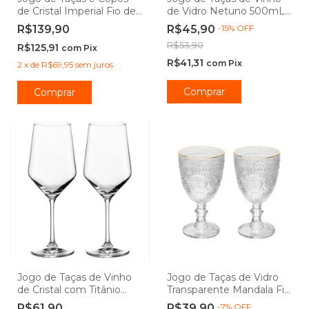
de Cristal Imperial Fio de
de Vidro Netuno 500mL -
Ouro - Lyor
Hauskraft Premium
R$139,90
R$45,90
-
15
%
OFF
R$53,90
R$125,91
com
Pix
R$41,31
com
Pix
2
x
de
R$69,95
sem juros
Comprar
Comprar
Jogo de Taças de Vinho
Jogo de Taças de Vidro
de Cristal com Titânio
Transparente Mandala Fio
Mendoza 540mL - Seu
de Ouro 320ml - Wolff
R$61,90
R$39,90
-
7
%
OFF