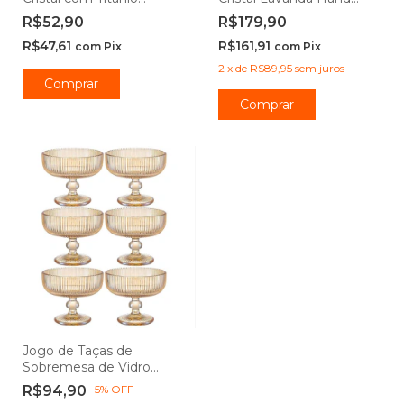
Mendoza 480mL - Seu
Painting 7 peças - Lyor
R$52,90
R$179,90
Lar
R$47,61
R$161,91
com
Pix
com
Pix
2
x
de
R$89,95
sem juros
Comprar
Jogo de Taças de
Sobremesa de Vidro
Âmbar Graffiato 310ml 6
R$94,90
-
5
%
OFF
peças - Hauskraft