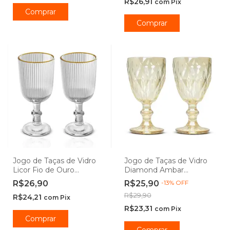
R$26,91
com
Pix
Comprar
Comprar
Jogo de Taças de Vidro
Jogo de Taças de Vidro
Licor Fio de Ouro
Diamond Ambar
Graffiato Lines 75ml -
Metalizado 330ml - Class
R$26,90
R$25,90
-
13
%
OFF
Wolff
Home
R$29,90
R$24,21
com
Pix
R$23,31
com
Pix
Comprar