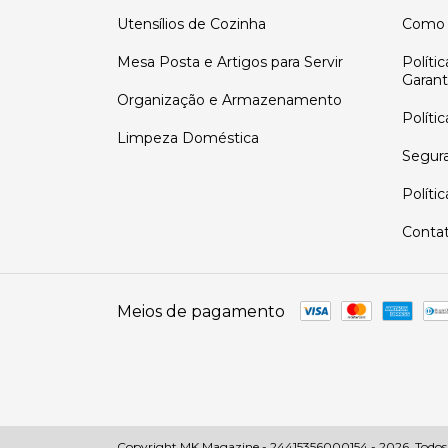
Utensílios de Cozinha
Como 
Mesa Posta e Artigos para Servir
Políti
Garant
Organização e Armazenamento
Políti
Limpeza Doméstica
Segur
Políti
Conta
Meios de pagamento
Copyright MK Magazine - 24415356000154 - 2026. Todos os