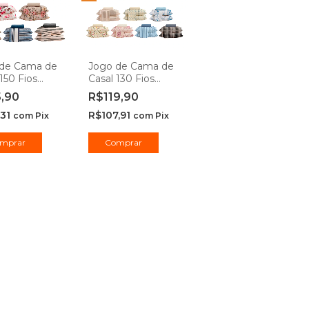
 de Cama de
Jogo de Cama de
150 Fios
Casal 130 Fios
 4 peças
Duplo 4 peças
5,90
R$119,90
sa
Camesa
,31
R$107,91
com
Pix
com
Pix
mprar
Comprar