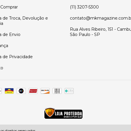
Comprar
(11) 3207-5300
ca de Troca, Devolução e
contato@mkmagazine.com.b
ia
Rua Alves Ribeiro, 151 - Cambu
ca de Envio
São Paulo - SP
ança
ca de Privacidade
to
 direitos reservados.