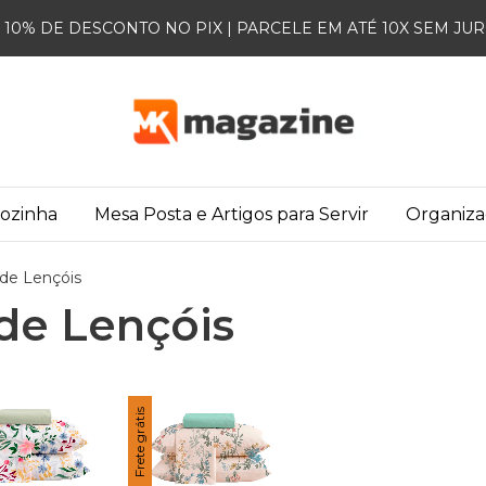
10% DE DESCONTO NO PIX | PARCELE EM ATÉ 10X SEM JU
Cozinha
Mesa Posta e Artigos para Servir
Organiz
 de Lençóis
de Lençóis
Frete grátis