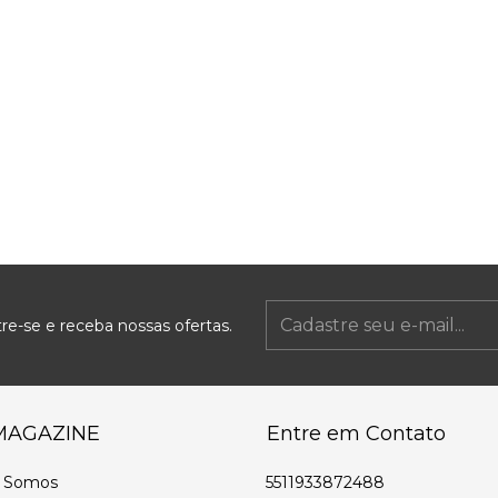
re-se e receba nossas ofertas.
MAGAZINE
Entre em Contato
 Somos
5511933872488