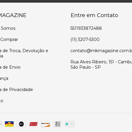
MAGAZINE
Entre em Contato
 Somos
5511933872488
Comprar
(11) 3207-5300
ca de Troca, Devolução e
contato@mkmagazine.com.b
ia
Rua Alves Ribeiro, 151 - Cambu
ca de Envio
São Paulo - SP
ança
ca de Privacidade
to