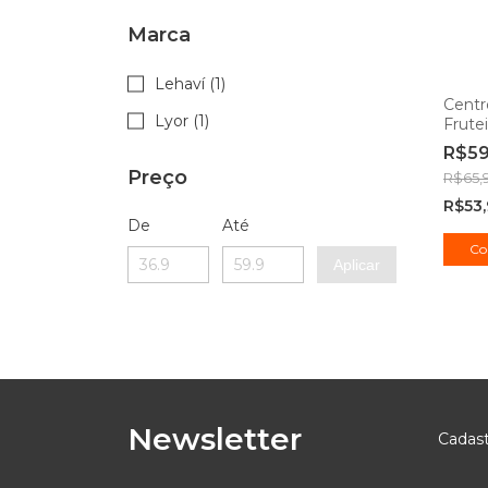
Marca
Lehaví (1)
Centr
Lyor (1)
Frute
Vidro
R$5
Málag
Preço
R$65,
Lehav
R$53
De
Até
Aplicar
Newsletter
Cadast