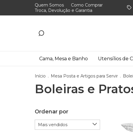
Quem Somos
Como Comprar
Troca, Devolução e Garantia
Cama, Mesa e Banho
Utensílios de 
Início
.
Mesa Posta e Artigos para Servir
.
Bole
Boleiras e Prato
Ordenar por