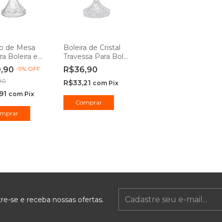
o de Mesa
Boleira de Cristal
ira Boleira em
Travessa Para Bolo
 Transparente
Transparente
9,90
-
9
%
OFF
R$36,90
a 30cm -
Renaissance - Lyor
90
R$33,21
í
com
Pix
,91
com
Pix
re-se e receba nossas ofertas.