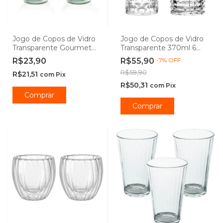
Jogo de Copos de Vidro
Jogo de Copos de Vidro
Transparente Gourmet
Transparente 370ml 6
450ml - Class Home
peças - Casambiente
R$23,90
R$55,90
-
7
%
OFF
R$59,90
R$21,51
com
Pix
R$50,31
com
Pix
Comprar
Comprar