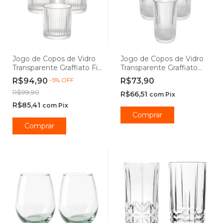
Jogo de Copos de Vidro
Jogo de Copos de Vidro
Transparente Graffiato Fio
Transparente Graffiato
de Ouro 320ml 6 peças -
Long Drink 420ml -
R$94,90
-
5
%
OFF
R$73,90
Hauskraft
Hauskraft
R$99,90
R$66,51
com
Pix
R$85,41
com
Pix
Comprar