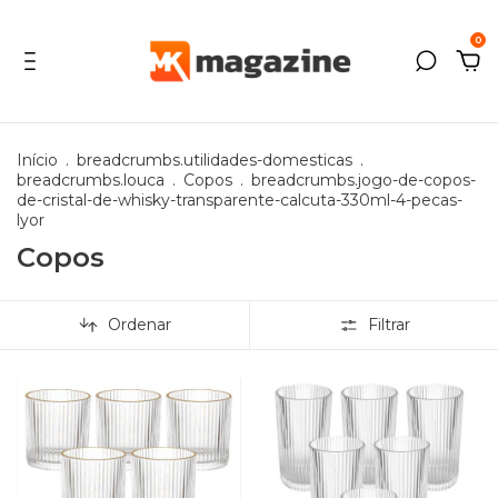
0
Início
.
breadcrumbs.utilidades-domesticas
.
breadcrumbs.louca
.
Copos
.
breadcrumbs.jogo-de-copos-
de-cristal-de-whisky-transparente-calcuta-330ml-4-pecas-
lyor
Copos
Ordenar
Filtrar