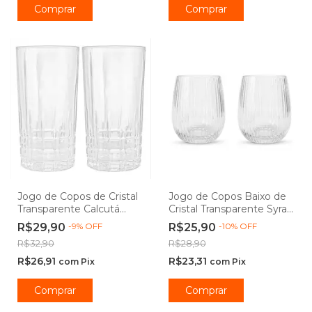
Comprar
Comprar
Jogo de Copos de Cristal
Jogo de Copos Baixo de
Transparente Calcutá
Cristal Transparente Syrah
370ml - Lyor
Whisky 340ml - Lehaví
R$29,90
-
9
%
OFF
R$25,90
-
10
%
OFF
R$32,90
R$28,90
R$26,91
R$23,31
com
Pix
com
Pix
Comprar
Comprar