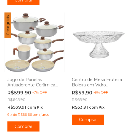
Frete grátis
Jogo de Panelas
Centro de Mesa Fruteira
Antiaderente Cerâmica
Boleira em Vidro
de Indução New York 8
Transparente Málaga
R$599,90
-
7
%
OFF
R$59,90
-
9
%
OFF
Peças - Casambiente
30cm - Lehaví
R$645,90
R$65,90
R$539,91
R$53,91
com
Pix
com
Pix
9
x
de
R$66,66
sem juros