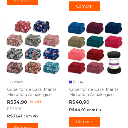
Comprar
Comprar
22 cores
+14
Cobertor de Casal Manta
Cobertor de Casal Manta
Microfibra Antialérgico
Microfibra Antialérgico
1,80 x 2,20m Floral -
1,80 x 2,20m - Camesa
R$34,90
-
5
%
OFF
R$48,90
Camesa
R$36,90
R$44,01
com
Pix
R$31,41
com
Pix
Comprar
Comprar