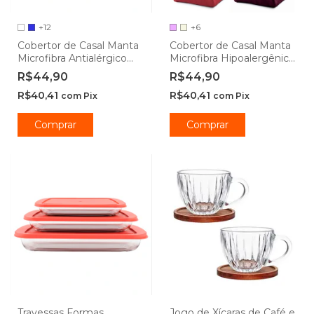
+12
+6
Cobertor de Casal Manta
Cobertor de Casal Manta
Microfibra Antialérgico
Microfibra Hipoalergênico
1,8x2m Xadrez - Camesa
1,8x2m - Camesa
R$44,90
R$44,90
R$40,41
R$40,41
com
Pix
com
Pix
Comprar
Comprar
Travessas Formas
Jogo de Xícaras de Café e