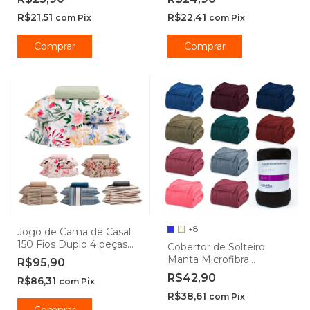
Lyor
Lehaví
R$21,51
R$22,41
com
Pix
com
Pix
Comprar
Comprar
+8
Jogo de Cama de Casal
150 Fios Duplo 4 peças
Cobertor de Solteiro
Camesa
Manta Microfibra
R$95,90
Antialérgico 1,50 x 2,20m -
R$42,90
R$86,31
com
Pix
Camesa
R$38,61
com
Pix