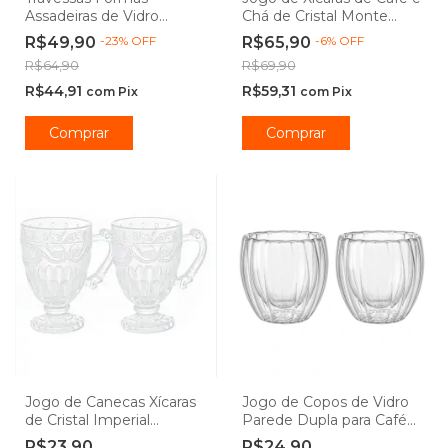
Assadeiras de Vidro
Chá de Cristal Monte
Borossilicato com Tampa
Carlo 180ml Hauskraft
R$49,90
-
23
%
OFF
R$65,90
-
6
%
OFF
Retangular - Lehaví
Premium
R$64,90
R$69,90
R$44,91
R$59,31
com
Pix
com
Pix
Comprar
Comprar
Jogo de Canecas Xícaras
Jogo de Copos de Vidro
de Cristal Imperial
Parede Dupla para Café
Transparente 190mL -
Linea Borossilicato 90ml -
R$23,90
R$24,90