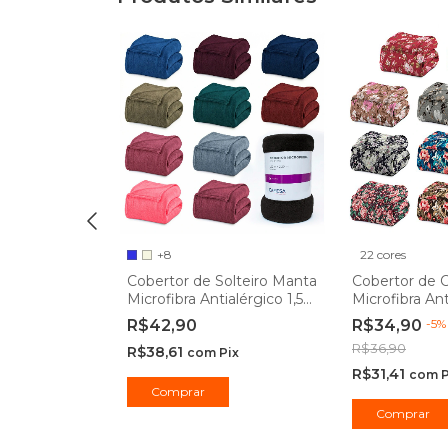
+8
22 cores
s de Vidro
para Café
Cobertor de Solteiro Manta
Cobertor de 
icato 90ml -
Microfibra Antialérgico 1,50
Microfibra Ant
x 2,20m - Camesa
x 2,20m Flora
R$42,90
R$34,90
-
5
Pix
R$36,90
R$38,61
com
Pix
R$31,41
com
P
Comprar
Comprar