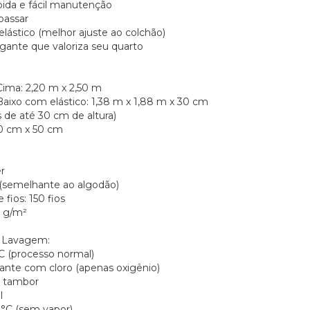
ida e fácil manutenção
passar
elástico (melhor ajuste ao colchão)
gante que valoriza seu quarto
Cima: 2,20 m x 2,50 m
Baixo com elástico: 1,38 m x 1,88 m x 30 cm
 de até 30 cm de altura)
70 cm x 50 cm
r
(semelhante ao algodão)
fios: 150 fios
0 g/m²
e Lavagem:
C (processo normal)
jante com cloro (apenas oxigênio)
 tambor
l
0°C (sem vapor)