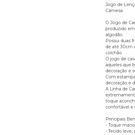
Jogo de Lenço
Camesa
O Jogo de Cam
produzido em 
algodão.
Possui duas f
de até 30cm d
colchão.
O jogo de cas
aqueles que 
decoração e s
Com estampas 
decoração e d
A Linha de C
extremamente
toque aconch
confortável e
Principais Ben
- Toque macio
- Tecido leve,