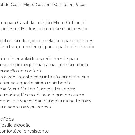
l de Casal Micro Cotton 150 Fios 4 Peças
a para Casal da coleção Micro Cotton, é
poliéster 150 fios com toque macio estilo
ronhas, um lençol com elástico para colchões
e altura, e um lençol para a parte de cima do
al é desenvolvido especialmente para
buscam proteger sua cama, com uma bela
ensação de conforto.
diversas, este conjunto irá completar sua
eixar seu quarto ainda mais bonito.
ama Micro Cotton Camesa traz peças
 macias, fáceis de lavar e que possuem
egante e suave, garantindo uma noite mais
 um sono mais prazeroso.
efícios:
 estilo algodão
 confortável e resistente