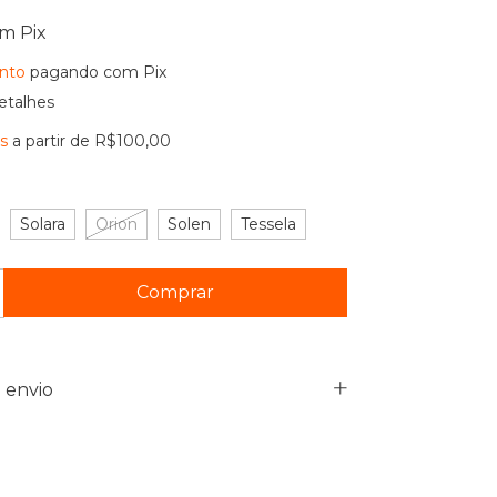
om
Pix
nto
pagando com Pix
etalhes
is
a partir de
R$100,00
Solara
Orion
Solen
Tessela
 envio