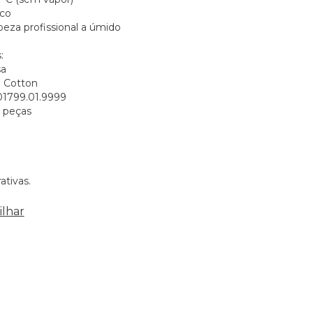
eco
peza profissional a úmido
:
sa
o Cotton
.01799.01.9999
 peças
ativas.
lhar