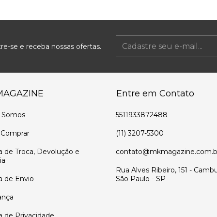
re-se e receba nossas ofertas.
MAGAZINE
Entre em Contato
 Somos
5511933872488
Comprar
(11) 3207-5300
ca de Troca, Devolução e
contato@mkmagazine.com.b
ia
Rua Alves Ribeiro, 151 - Cambu
ca de Envio
São Paulo - SP
ança
ca de Privacidade