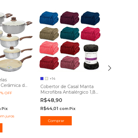
+14
las
Boleira de Cr
 Cerâmica de
Para Bolo Tr
Cobertor de Casal Manta
 York 8 Peças
Renaissance 
Microfibra Antialérgico 1,80
7
%
OFF
R$36,90
te
x 2,20m - Camesa
R$48,90
R$33,21
com
R$44,01
m
Pix
com
Pix
em juros
Comprar