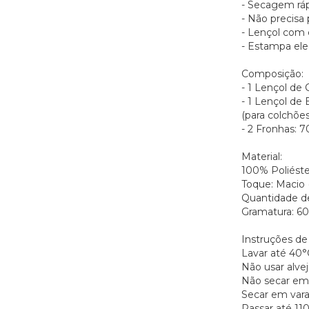
- Secagem ráp
- Não precisa 
- Lençol com 
- Estampa ele
Composição:
- 1 Lençol de 
- 1 Lençol de 
(para colchões
- 2 Fronhas: 
Material:
100% Poliéste
Toque: Macio 
Quantidade de 
Gramatura: 6
Instruções d
Lavar até 40°
Não usar alve
Não secar em
Secar em vara
Passar até 11