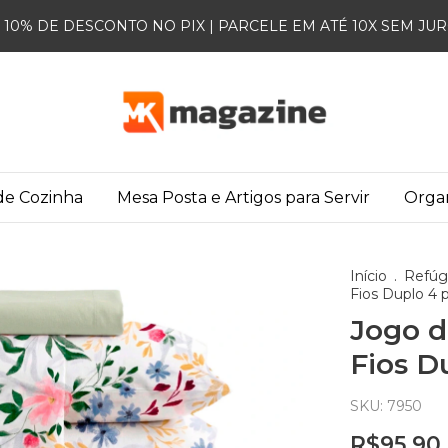
10% DE DESCONTO NO PIX | PARCELE EM ATÉ 10X SEM JU
 de Cozinha
Mesa Posta e Artigos para Servir
Orga
Início
.
Refúg
Fios Duplo 4
Jogo d
Fios D
SKU:
7950
R$95,90