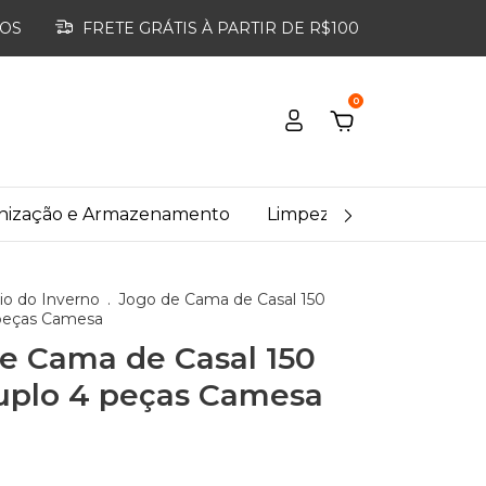
ROS
FRETE GRÁTIS À PARTIR DE R$100
0
nização e Armazenamento
Limpeza Doméstica
io do Inverno
.
Jogo de Cama de Casal 150
 peças Camesa
e Cama de Casal 150
uplo 4 peças Camesa