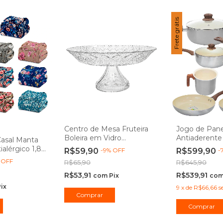
Frete grátis
Centro de Mesa Fruteira
Jogo de Pane
Boleira em Vidro
Antiaderente
Casal Manta
Transparente Málaga
Indução New
ialérgico 1,80
R$59,90
-
9
%
OFF
R$599,90
-
30cm - Lehaví
- Casambien
l - Camesa
%
OFF
R$65,90
R$645,90
R$53,91
R$539,91
com
Pix
co
ix
9
x
de
R$66,66
s