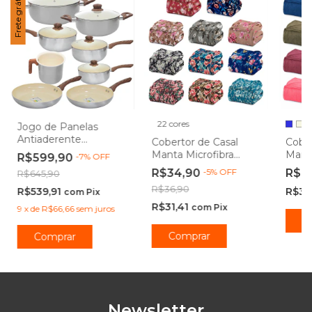
Frete grátis
22 cores
+
Jogo de Panelas
Antiaderente
Cobertor de Casal
Cober
Cerâmica de Indução
Manta Microfibra
Manta
R$599,90
-
7
%
OFF
New York 8 Peças -
Antialérgico 1,80 x
Antia
R$34,90
-
5
%
OFF
R$4
R$645,90
Casambiente
2,20m Floral - Camesa
2,20
R$36,90
R$539,91
R$38
com
Pix
R$31,41
com
Pix
9
x
de
R$66,66
sem juros
C
Comprar
Newsletter